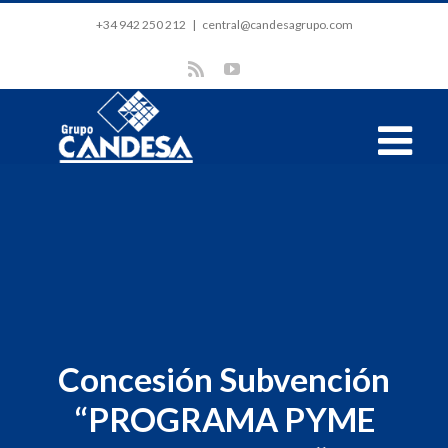
+34 942 250 212
|
central@candesagrupo.com
Concesión Subvención
“PROGRAMA PYME